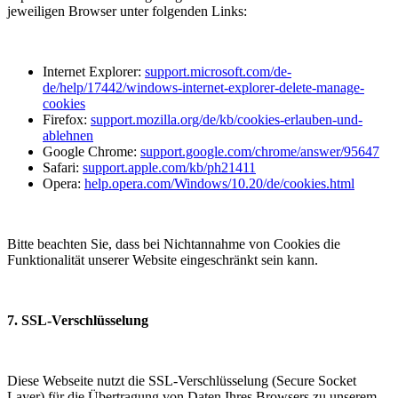
jeweiligen Browser unter folgenden Links:
Internet Explorer:
support.microsoft.com/de-
de/help/17442/windows-internet-explorer-delete-manage-
cookies
Firefox:
support.mozilla.org/de/kb/cookies-erlauben-und-
ablehnen
Google Chrome:
support.google.com/chrome/answer/95647
Safari:
support.apple.com/kb/ph21411
Opera:
help.opera.com/Windows/10.20/de/cookies.html
Bitte beachten Sie, dass bei Nichtannahme von Cookies die
Funktionalität unserer Website eingeschränkt sein kann.
7. SSL-Verschlüsselung
Diese Webseite nutzt die SSL-Verschlüsselung (Secure Socket
Layer) für die Übertragung von Daten Ihres Browsers zu unserem